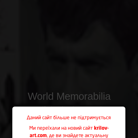
World Memorabilia
Certified Authentic Autographs
Даний сайт більше не підтримується
Private Collection of Alexander Krilov
Ми переїхали на новий сайт
krilov-
art.com
, де ви знайдете актуальну